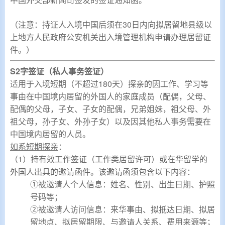
（注意：持证人入境中国后须在30日内向拟居留地县级以
上地方人民政府公安机关出入境管理机构申请办理居留证
件。）
S2字签证（私人事务签证）
适用于入境短期
（不超过180天）探亲的因工作、学习等
事由在中国境内居留的外国人的家庭成员（
配偶，父母、
配偶的父母，子女、子女的配偶，兄弟姐妹，祖父母、外
祖父母，孙子女、外孙子女）以及因其他私人事务需要在
中国境内居留的人员。
如系短期探亲
：
（1）持有效
工作签证（工作类居留许可）
或在华留学
的
外国人出具的邀请函件。该邀请函须包含以下内容：
①被邀请人个人信息：姓名、性别、出生日期、护照
号码等；
②被邀请人访问信息：来华事由、拟抵达日期、拟居
留地点、拟居留期限、与邀请人关系、费用来源等；