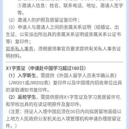
③邀请人信息：姓名、联系电话、地址、邀请人签字
等。
（2）邀请人的护照及居留证复印件；
（3）申请人与邀请人之间的亲属关系证明（结婚证、出
生证、公安派出所出具的亲属关系证明或亲属关系公证书
等）复印件；
如系私人事务
，须根据领事官员要求提供有关私人事务证
明材料。
X1字签证（申请赴中国学习超过180日）
（1）入学新生
，需提供《外国人留学人员来华确认表》
（JW201或JW202表）复印件以及中国境内招收单位出具
的
录取通知书
复印件
。
（2）
返校学生
，需提供原持X1字签证及学习类居留许可,
和学校出具的在读证明
原件及复印件
。
（注意：持证人入境中国后须在30日内向拟居留地县级以
上地方人民政府公安机关出入境管理机构申请办理居留证
件。）