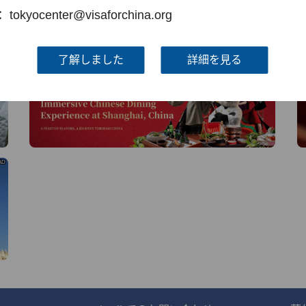
線
kyocenter@visaforchina.org
AD
AD
了解しました
詳細を見る
AD