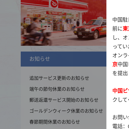
中国駐
前に
東
し、オ
ってい
オンラ
お知らせ
もっ
京
中国
を
提出
追加サービス更新のお知らせ
端午の節句休業のお知らせ
中国ビ
ク
して
郵送返還サービス開始のお知らせ
ゴールデンウィーク休業のお知らせ
お問い
錦綉華南
春節期間休業のお知らせ
黄河流域
電話：03