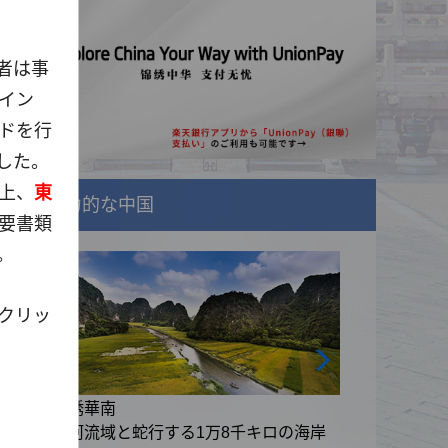
者は
事
イン
ドを
行
した
。
上
、
東
魅力的な中国
要書類
。
クリッ
錦綉華南
の海岸
黄河流域と蛇行する1万8千キロの海岸