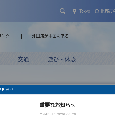
Tokyo
他都市
リンク
外国籍が中国に来る
交通
遊び・体験
お知らせ
択してください
重要なお知らせ
更新時刻：2026-06-26