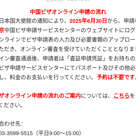
中国ビザオンライン申請
の
流れ
日本国大使館の通知により、
2025年6月30日
から
、申請
京
中国ビザ申請サービスセンターのウェブサイトに
ログ
ンラインでビザ申請表の入力
及
び必要書類のアップロー
ただき、オンライン審査を受けていただくこととなりま
イン審査通過後、申請者は「査証申請凭証」を
お持ちの
と見る
ビザ情報
ビザ申請サービスセンターにてパスポート
及び
その他必
し、料金
のお支
払いを行
ってください。
予約は不要です
2026-05-15
ビザの種類と必要書類一覧
2026-06-08
料金表
ザオンライン申請
の
流れのご案内
については、
こちら
を
ください。
2026-04-16
申請表サンプル
ダウンロード
2026-04-15
合わせ先：
錦綉華南
よくある質問
2026-02-02
と蛇行する1万8千キロの海岸
黄河流域と蛇行する1万8千キロ
-3599-5515（平日9:00～15:00）