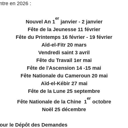
ntre en 2026 :
er
Nouvel An
1
janvier - 2 janvier
Fête de la Jeunesse
11 février
Fête
du Printemps
16 février - 19 février
Aïd
-
el-Fitr
20 mars
Vendredi
s
aint
3 avril
Fête du Travail
1er mai
Fête de l'Ascension
14
-15
mai
Fête Nationale
du Cameroun
20 mai
Aïd
-
el-Kébir
27 mai
Fête de la
Lune
25 septembre
er
Fête Nationale
de la
Chine
1
octobre
Noël
25 décembre
pour le Dépôt des Demandes