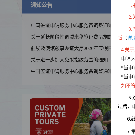
通知公告
查
1
2
中国签证申请服务中心服务费调整通知
3.
关于延长阶段性调减来华签证费措施的通知
版
（
详
驻埃及使馆领事办证大厅2026年节假日安排
4.关
申请人
关于进一步扩大免采指纹范围的通知
锦绣华南
*当申
中国签证申请服务中心服务费调整通知
黄河流域以
*当申
线
如不
5
过后，申
6
7