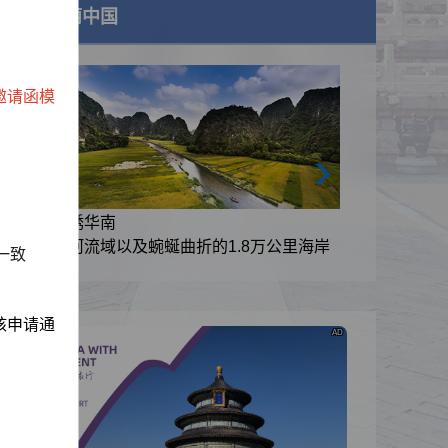
美丽中国
邀请函模
锦绣华南
里海岸
黄河流域以及蜿蜒曲折的1.8万公里海岸
一致
线
核申请通
AD