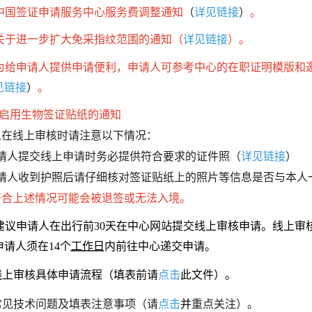
看更多
签证信息
.中国签证申请服务中心服务费调整通知
（
详见链接
）
。
.关于进一步扩大免采指纹范围的通知
（
详见链接
）。
2026-07-01
签证类型及材料清单
为给申请人提供申请便利，申请人可参考中心的在职证明模版和
2026-01-01
费用标准
见链接
）
。
2025-12-30
申请表样例
于启用生物签证贴纸的通知
在线上审核时请注意以下情况：
资料下载
2025-12-22
锦绣华南
请人提交线上申请时务必提供符合要求的证件照（
详见链接
）
常见问题
2025-12-18
及蜿蜒曲折的1.8万公里海岸
黄河流域以及蜿蜒曲折的1.8万公
请人收到护照后请仔细核对签证贴纸上的照片等信息是否与本人
线
符合上述情况可能会被退签或无法入境。
.建议申请人在出行前30天在中心网站提交线上审核申请。线上审
AD
AD
请人须在14个
工作日
内前往中心递交申请。
.线上审核具体申请流程（填表前请
点击
此文件）。
.常见技术问题及填表注意事项（请
点击
并
重点关注）。