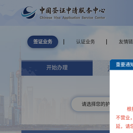
签证业务
认证业务
友情链
重要通
开始办理
酒店
请选择您的护照类型
根
不营业
延，请