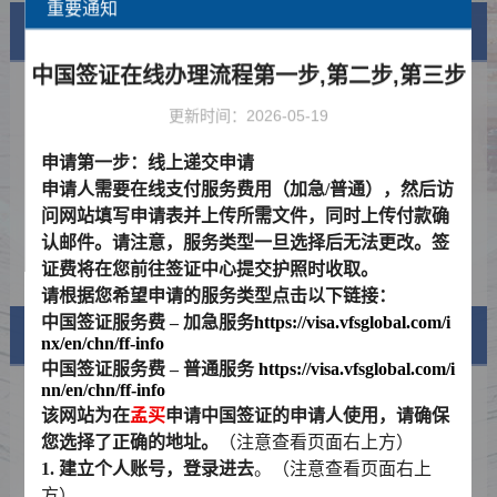
重要通知
通知公告
查看更多
中国签证在线办理流程第一步,第二步,第三步
在华支付指南
2026-07-10
更新时间：2026-05-19
国际劳动节放假通知
2026-04-24
申请第一步：线上递交申请
关于延长对中国签证申请人免采指纹的
2026-03-26
申请人需要在线支付服务费用（加急
/
普通），然后访
通知
问网站填写申请表并上传所需文件，同时上传付款确
单方面免签政策常见问题解答
2026-02-25
认邮件。请注意，服务类型一旦选择后无法更改。签
放假通知
2026-01-08
证费将在您前往签证中心提交护照时收取。
请根据您希望申请的服务类型点击以下链接：
中国签证服务费
–
加急服务
https://visa.vfsglobal.com/i
签证信息
nx/en/chn/ff-info
中国签证服务费
–
普通服务
https://visa.vfsglobal.com/i
nn/en/chn/ff-info
签证类型及材料清单
该网站为在
孟买
申请中国签证的申请人使用，请确保
您选择了正确的地址。
（注意查看页面右上方）
费用标准
1.
建立个人账号，登录进去
。（注意查看页面右上
如何填写签证申请表
方）