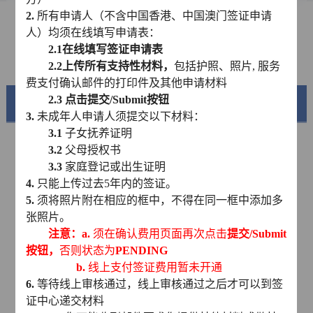
2.
所有申请人（不含中国香港、中国澳门签证申请
资料下载
人）均须在线填写申请表：
2.1
在线填写签证申请表
常见问题
2.2
上传所有支持性材料，
包括护照、照片
,
服务
费支付确认邮件的打印件及其他申请材料
2.3
点击提交
/Submit
按钮
美丽中国
3.
未成年人申请人须提交以下材料：
3.1
子女抚养证明
3.2
父母授权书
3.3
家庭登记或出生证明
4.
只能上传过去
5
年内的签证。
5.
须将照片附在相应的框中，不得在同一框中添加多
张照片。
注意：
a.
须在确认费用页面再次点击
提交
/Submit
按钮，
否则状态为
PENDING
b.
线上支付签证费用暂未开通
锦绣华南
6.
等待线上审核通过，线上审核通过之后才可以到签
黄河流域以及蜿蜒曲折的1.8万公里海岸线
证中心递交材料