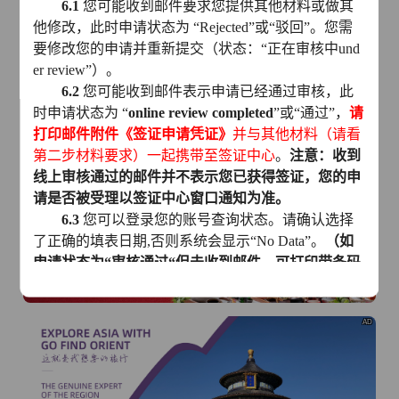
6.1
您可能收到邮件要求您提供其他材料或做其
他修改，此时申请状态为
“
Rejected
”
或
“
驳回
”
。您需
AD
要修改您的申请并重新提交（状态：
“
正在审核中
und
er review
”
）。
6.2
您可能收到邮件表示申请已经通过审核，此
时申请状态为
“
online review completed
”
或
“
通过
”
，
请
打印邮件附件
《签证申请凭证》
并与其他材料（请看
第二步材料要求）一起携带至签证中心
。
注意：收到
线上审核通过的邮件并不表示您已获得签证，您的申
AD
请是否被受理以签证中心窗口通知为准。
6.3
您可以登录您的账号查询状态。请确认选择
了正确的填表日期
,
否则系统会显示
“
No Data
”
。
（如
申请状态为“审核通过
“
但未收到邮件，可打印带条码
的申请表、
“
审核通过
”
页面截图及其他材料到中心提
交）
AD
--------------------------------------------------------------------------
---------------
申请第二步：线上审核通过后到签证中心递交申请及
交费（无需预约）