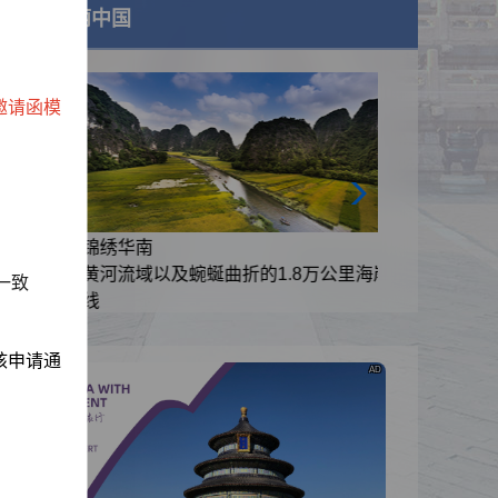
美丽中国
邀请函模
锦绣华南
里海岸
黄河流域以及蜿蜒曲折的1.8万公里海岸
一致
线
核申请通
AD