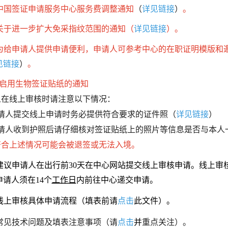
看更多
签证信息
.中国签证申请服务中心服务费调整通知
（
详见链接
）
。
.关于进一步扩大免采指纹范围的通知
（
详见链接
）。
2026-07-01
签证类型及材料清单
为给申请人提供申请便利，申请人可参考中心的在职证明模版和
2026-01-01
费用标准
见链接
）
。
2025-12-31
申请表样例
于启用生物签证贴纸的通知
在线上审核时请注意以下情况：
资料下载
2025-12-30
锦绣华南
请人提交线上申请时务必提供符合要求的证件照（
详见链接
）
常见问题
2025-12-22
及蜿蜒曲折的1.8万公里海岸
黄河流域以及蜿蜒曲折的1.8万公
请人收到护照后请仔细核对签证贴纸上的照片等信息是否与本人
线
符合上述情况可能会被退签或无法入境。
.建议申请人在出行前30天在中心网站提交线上审核申请。线上审
AD
AD
请人须在14个
工作日
内前往中心递交申请。
.线上审核具体申请流程（填表前请
点击
此文件）。
.常见技术问题及填表注意事项（请
点击
并
重点关注）。