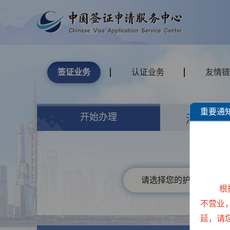
签证业务
认证业务
友情链
重要通
开始办理
酒店
请选择您的护照类型
根
不营业
延，请