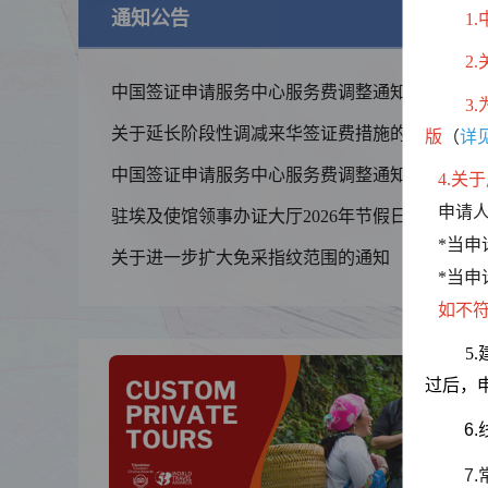
通知公告
查
1
2
中国签证申请服务中心服务费调整通知
3.
关于延长阶段性调减来华签证费措施的通知
版
（
详
中国签证申请服务中心服务费调整通知
4.关
申请人
驻埃及使馆领事办证大厅2026年节假日安排
锦绣华南
*当申
关于进一步扩大免采指纹范围的通知
黄河流域以
*当申
线
如不
5
过后，申
6
7