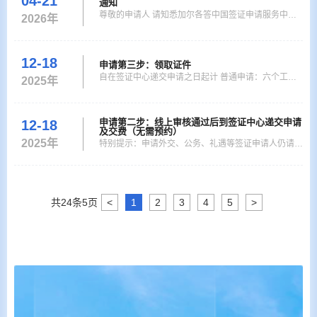
04-21
通知
话：+91-033-40010210 (周一至周五9:00 am - 14:00
尊敬的申请人 请知悉加尔各答中国签证申请服务中心
2026年
pm, 15:00 pm - 17:00 pm)邮箱：kolkatacentre@visaf
将于2026年4月29日因西孟加拉邦立法议会选举而暂
orchina.org 加
停对外营业。 请合理安排你的行程以免耽误。感谢您
的理解和配合。 加尔各答中国签证申请服务中心 2026
12-18
申请第三步：领取证件
年04月21日
自在签证中心递交申请之日起计 普通申请：六个工作
2025年
日 加急申请：四个工作日 您须凭递交申请时获发的取
证单，在工作时间到签证申请服务中心领取证件。 签
证申请递交时间：09：00至12：00签证申请 取证时
申请第二步：线上审核通过后到签证中心递交申请
12-18
及交费（无需预约）
间：14：00至16：00 加尔各答中国签证申请服务中心
2025年
特别提示：申请外交、公务、礼遇等签证申请人仍请前
2025年12月18日
往中国驻加尔各答总领馆递交 申请流程 1.到签证中心
提交如下材料（如有必要，您可能会被要求提供更多材
料）： （1）签证申请凭证（审核通过邮件的附件）
（2）护照原件 （3）近期照片（如果上传照片被提示
共
24
条
5
页
<
1
2
3
4
5
>
不符合要求） （4）如需上传材料含有亲属关系证明、
房产证明的，请