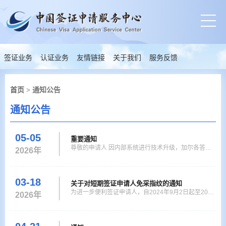
签证业务
认证业务
友情链接
关于我们
服务反馈
首页
> 通知公告
通知公告
05-05
重要通知
尊敬的申请人 因内部系统进行技术升级，加尔各答中
2026年
国签证申请中心将于2026年5月6，7，8日受理的签证
以及认证申请，其审核以及签证流程可能出现延迟。
在此期间提交申请的申请人，须携带收到确认邮件副
03-18
关于对短期签证申请人免采指纹的通知
本，以便我们核对申请提交日期，提前规避相关问题。
为进一步便利签证申请人，自2024年9月2日起至2026
2026年
强烈建议申请人提前在线提交申请，避免因流程延迟而
年12月31日，对所有向中国驻外签证机关申请一次或
导致行程延误，确
两次入境的短期签证申请人（停留180日以内）免采指
纹。 加尔各答中国签证申请中心联系方式如下： 电