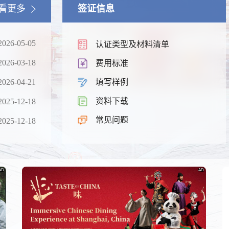
看更多
签证信息
2026-05-05
认证类型及材料清单
2026-03-18
费用标准
2026-04-21
填写样例
资料下载
2025-12-18
锦绣华南
常见问题
2025-12-18
及蜿蜒曲折的1.8万公里海岸
黄河流域以及蜿蜒曲折的1.8万公
线
AD
AD