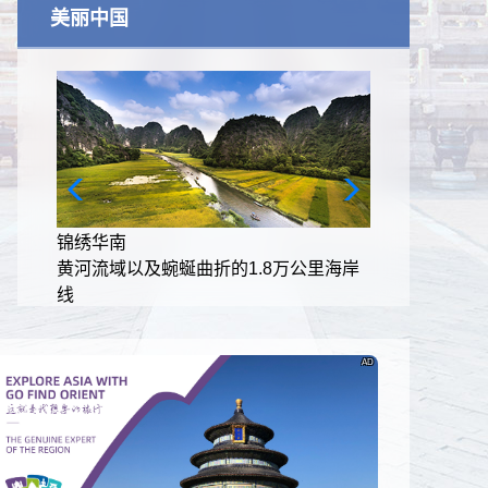
美丽中国
锦绣华南
里海岸
黄河流域以及蜿蜒曲折的1.8万公里海岸
线
AD