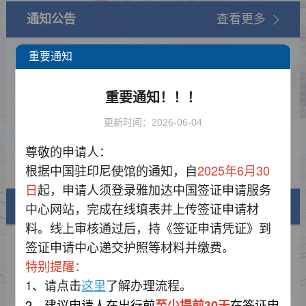
通知公告
查看更多
重要通知
放假通知（印尼独立日）
2026-07-31
备案旅行社及代办机构名单
2026-07-31
重要通知！！！
关于雅加达中国签证申请服务中心新增
2026-06-05
更新时间：2026-06-04
优质延伸服务项目的公告
转发 中国驻印尼使领馆关于延长减免签
2025-12-30
尊敬的申请人：
证规费期限的通知
2026年放假安排
2025-12-17
根据中国驻印尼使馆的通知，自
2025年6月30
日
起，申请人须登录雅加达中国签证申请服务
中心网站，完成在线填表并上传签证申请材
签证信息
料。线上审核通过后，持《签证申请凭证》到
签证申请中心递交护照等材料并缴费。
签证类型及材料清单
特别提醒：
费用标准
1、请点击
了解办理流程。
这里
2、建议申请人在出行前
在签证申
至少提前30天
申请表样例