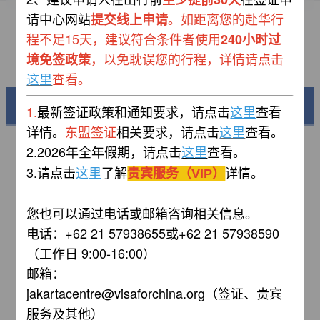
请中心网站
。如距离您的赴华行
提交线上申请
资料下载
程不足15天，建议符合条件者使用
240小时过
，以免耽误您的行程，
详情请点击
境免签政策
常见问题
查看。
这里
美丽中国
1.
最新签证政策和通知要求，请点击
查看
这里
详情。
东盟签证
相关要求，请点击
查看。
这里
2.
2026年全年假期，请点击
查看
。
这里
3.请点击
了解
详情。
这里
贵宾服务（VIP）
您也可以通过电话或邮箱咨询相关信息。
电话：+62 21 57938655或+62 21 57938590
（工作日 9:00-16:00）
邮箱：
锦绣华南
jakartacentre@visaforchina.org（签证、贵宾
黄河流域以及蜿蜒曲折的1.8万公里海岸线
服务及其他）