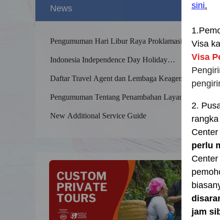
sini
.
News
1.
Pemo
Pengumuman Hari Libur Raya Proklamasi
Visa k
Kemerdekaan
Visa P
Indonesia Independence Day Holiday
Announcement
Pengir
Daftar Travel Agent dan Lembaga Keagenan
pengir
Terdaftar
Pengumuman Tentang Penambahan Layanan
2.
Pusa
Splendid 
tambahan Premium
The Yellow
New Additional Service Guide
rangka
kilometers
Center 
perlu 
Center
pemoho
biasany
disara
jam si