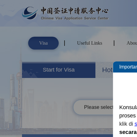
Visa
Useful Links
Abou
Importan
Hotels&Ho
Start for Visa
Konsul
Please select your passp
prose
klik di
s
secara