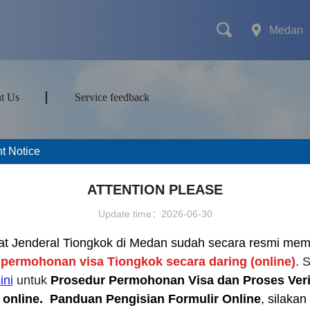
Medan
t Us
Service feedback
t Notice
mes
Transport
Attractions&Tours
ATTENTION PLEASE
Update time：2026-06-30
at Jenderal Tiongkok di Medan sudah secara resmi mem
ort type
s
permohonan visa Tiongkok secara daring (online)
. 
ini
untuk
Prosedur Permohonan Visa dan Proses Veri
 online.
Panduan Pengisian Formulir Online
, silakan 