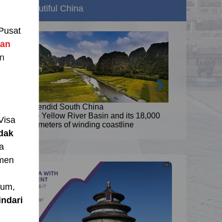
Beautiful China
Pusat
nan
n
Splendid South China
8,000
The Yellow River Basin and its 18,000
Visa
kilometers of winding coastline
idak
a
umen
AD
i
mum,
ndari