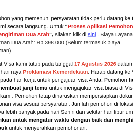
More
Visa info
hon yang memenuhi persyaratan tidak perlu datang ke 
2026-07-31
Visa Category
ami secara langsung.
U
ntuk
"
Proses Aplikasi Pemoho
engiriman Dua Arah
"
,
silakan klik di
sini
.
B
iaya Layana
2026-07-31
Visa Fees
iman Dua Arah:
Rp 3
98
.000
(
Belum termasuk biaya
2026-06-05
Sample Application Form
iman
)
.
Downloads
2026-06-05
t Visa
kami tutup
pada tanggal
17 Agustus
2026
dalam
South China
Splendid South China
FAQ
 River Basin and its 18,000
The Yellow River Basin and its 1
2026-06-06
hari raya
Pr
oklamasi Kemerdekaan
. Harap datang ke 
 of winding coastline
kilometers of winding coastline
pada hari kerja untuk pengajuan visa Anda.
Pemohon
t
membuat janji temu
untuk mengajukan visa biasa di Vis
 kami. Pemohon tetap diharuskan mempersiapkan dok
AD
AD
nan visa sesuai persyaratan. Jumlah pemohon di lokas
a lebih banyak pada hari Senin dan sekitar hari libur u
nkan untuk mengatur waktu dengan baik dan menghi
buk
untuk menyerahkan pemohonan.