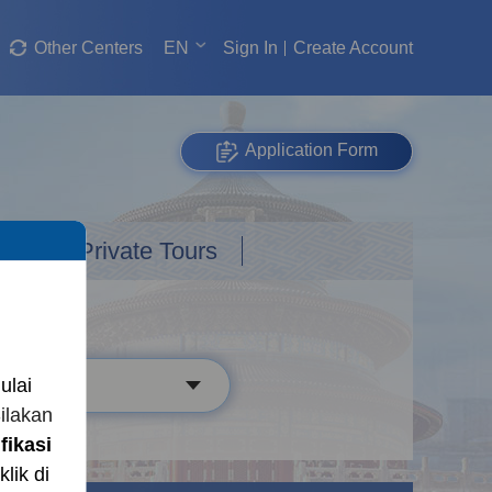
Other Centers
EN
Sign In
Create Account
Application Form
Custom Private Tours
ulai
Silakan
fikasi
klik di