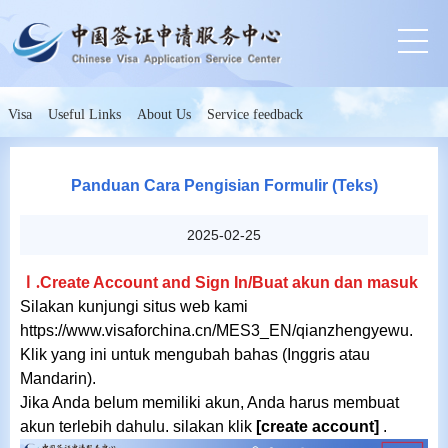
Visa
Useful Links
About Us
Service feedback
Panduan Cara Pengisian Formulir (Teks)
2025-02-25
Ⅰ.
Create Account and Sign In/B
uat akun dan
masuk
Silakan kunjungi situs web kami
https://
www
.visaforchina.cn/MES3_EN/qianzhengyewu
.
Klik yang ini untuk mengubah bahas (Inggris atau
M
a
nd
a
rin).
Jika Anda belum memiliki akun, Anda harus membuat
akun terlebih dahulu. silakan klik
[
create account
]
.