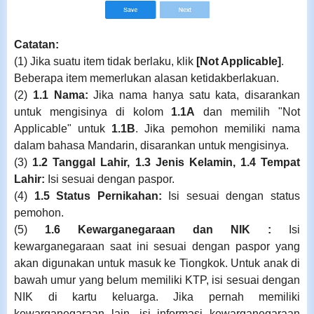
Catatan:
(1) Jika suatu item tidak berlaku, klik
[Not Applicable]
.
Beberapa item memerlukan alasan ketidakberlakuan.
(2)
1.1 Nama:
Jika nama hanya satu kata, disarankan
untuk mengisinya di kolom
1.1A
dan memilih "Not
Applicable" untuk
1.1B
. Jika pemohon memiliki nama
dalam bahasa Mandarin, disarankan untuk mengisinya.
(3)
1.2 Tanggal Lahir, 1.3 Jenis Kelamin, 1.4 Tempat
Lahir:
Isi sesuai dengan paspor.
(4)
1.5 Status Pernikahan:
Isi sesuai dengan status
pemohon.
(5)
1.6 Kewarganegaraan dan NIK :
Isi
kewarganegaraan saat ini sesuai dengan paspor yang
akan digunakan untuk masuk ke Tiongkok. Untuk anak di
bawah umur yang belum memiliki KTP, isi sesuai dengan
NIK di kartu keluarga. Jika pernah memiliki
kewarganegaraan lain, isi informasi kewarganegaraan