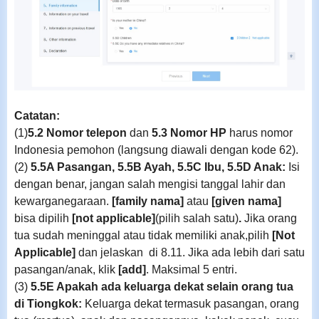
Catatan:
(1)
5.2 Nomor telepon
dan
5.3 Nomor HP
harus nomor
Indonesia pemohon (langsung diawali dengan kode 62).
(2)
5.5A Pasangan, 5.5B Ayah, 5.5C Ibu, 5.5D Anak:
Isi
dengan benar, jangan salah mengisi tanggal lahir dan
kewarganegaraan.
[family nama]
atau
[given nama]
bisa dipilih
[not applicable]
(pilih salah satu)
.
Jik
a orang
tua sudah meninggal atau tidak memiliki anak,pilih
[Not
Applicable]
dan jelaskan di 8.11.
Jika ada lebih dari satu
pasangan/anak, klik
[add]
. Maksimal 5 entri.
(3)
5.5E Apakah ada keluarga dekat selain orang tua
di Tiongkok:
Keluarga dekat termasuk pasangan, orang