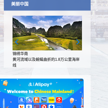
美丽中国
锦绣华南
里海岸
黄河流域以及蜿蜒曲折的1.8万公里海岸
线
AD