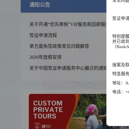
常见问题
通知公告
查
签证申
关于开通“优先审核”VIP服务和回邮服务的
通知
签证申请流程
特别提
并已收
单方面免签政策常见问题解答
（BankA
2026年放假安排
锦绣华南
接案及取
关于中国签证申请服务中心搬迁的通知
黄河流域以
特急服务（E
线
地址：A4-1
电话：
+