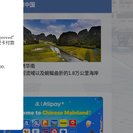
美丽中国
proved
”
记卡付款
锦绣华南
0.
里海岸
黄河流域以及蜿蜒曲折的1.8万公里海岸
线
AD