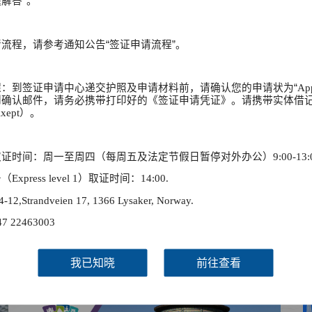
解答"。
看更多
签证信息
请流程，请参考通知公告
“
签证申请流程
”
。
2025-06-05
签证类型及材料清单
2025-03-13
费用标准
醒：到签证申请中心递交护照及申请材料前，请确认您的申请状为
“
Ap
到确认邮件，请务必携带打印好的《签证申请凭证》。请携带实体借
2026-01-21
申请表样例
xept）。
资料下载
2025-12-19
锦绣华南
证时间：周一至周四（每周五及法定节假日暂停对外办公）9:00-13:0
常见问题
2025-12-04
及蜿蜒曲折的1.8万公里海岸
黄河流域以及蜿蜒曲折的1.8万公
xpress level 1）取证时间：14:00.
线
2,Strandveien 17, 1366 Lysaker,
Norway.
47 22463003
AD
AD
我已知晓
前往查看