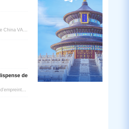
 partir
trois jours
 dispense de
e d'empreintes