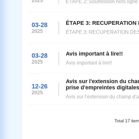
2025
ÉTAPE 2: Soumission hors ligne
ÉTAPE 3: RECUPERATION
03-28
2025
ÉTAPE 3: RECUPERATION DES PASSEPORTS Chr(s) candidat(s), Nous
Antananarivo, Madagascar, sera ou
du 02 aout 2023. Des crneaux de r
pour toutes les catgo
Avis important à lire!!
03-28
2025
Avis important à lire!!
Avis sur l'extension du cha
12-26
prise d'empreintes digitale
2025
Avis sur l'extension du champ d'a
digitales pour les demandes de v
Total
17
ite