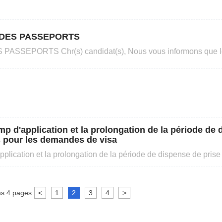
 DES PASSEPORTS
 vous informons que le China VAC,
vert et oprationnel lesLundi,MercredietVendredide chaque semaine
endez-vous sont galement disponibles sur le portail durant ces 
mp d'application et la prolongation de la période de
s pour les demandes de visa
pplication et la prolongation de la période de dispense de pris
isa
ms
4
pages
<
1
2
3
4
>